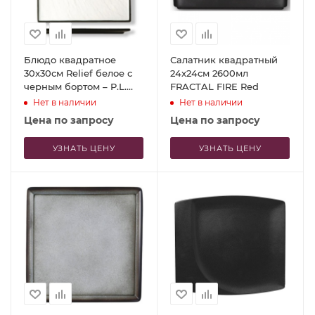
Блюдо квадратное
Салатник квадратный
30x30см Relief белое с
24x24см 2600мл
черным бортом – P.L.
FRACTAL FIRE Red
Proff Cuisine
Нет в наличии
Нет в наличии
Цена по запросу
Цена по запросу
УЗНАТЬ ЦЕНУ
УЗНАТЬ ЦЕНУ